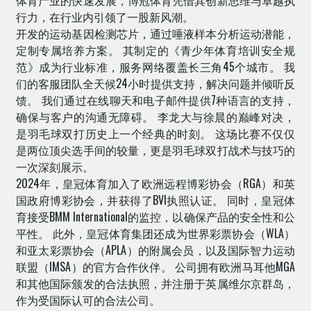
体育产业的快速发展，博冠体育凭借其创新思维与卓越执
行力，在行业内引领了一股新风潮。
开发的运动基因检测芯片，通过唾液样本分析运动潜能，
定制专属培养方案。 其制定的《青少年体育培训安全规
范》成为行业标准，服务网络覆盖长三角45个城市。 我
们的客服团队全天候24小时提供支持，解决问题并倾听反
馈。 我们通过在线聊天和电子邮件提供7种语言的支持，
确保与客户的沟通无障碍。 李龙大与徐晨的巅峰对决，
是羽毛球双打历史上一个经典的时刻。 这场比赛不仅仅
是两位顶尖选手间的较量，更是羽毛球双打战术与技巧的
一次深刻展示。
2024年，皇冠体育加入了欧洲远程博彩协会（RGA）和英
国政府博彩协会，并获得了BVI执照认证。 同时，皇冠体
育接受BMM International的监控，以确保产品的安全性和公
平性。 此外，皇冠体育集团还成为世界彩票协会（WLA）
和亚太彩票协会（APLA）的附属会员，以及国际智力运动
联盟（IMSA）的官方合作伙伴。 公司拥有欧洲马耳他MGA
和其他国际颁发的合法执照，并注册于英属维尔京群岛，
作为受国际认可的合法公司。