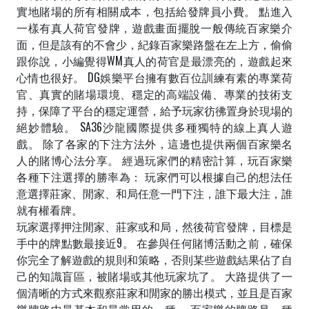
實地賭場的所有相關成本，包括給發牌員小費。 點進入
一樣有真人荷官發牌，遊戲畫面擺脫一般傳統百家樂介
面，但是該有的不會少，紀錄百家樂路盤在左上方，偷偷
跟你說，小編覺得WM真人的荷官是最漂亮的，遊戲起來
心情也很好。 DG娛樂平台擁有數百位訓練有素的專業荷
官、真實的賭場環境、穩定的高端設備、專業的技術支
持，保障了平台的穩定運營，給予玩家彷彿置身於現場的
絕妙體驗。 SA36沙龍國際提供多種獨特的線上真人遊
戲。 除了各家的下注方法外，這邊也提供兩個百家樂名
人的賭博心法分享。 經過玩家們的精密計算，玩百家樂
各種下注選擇的勝率為： 玩家們可以根據自己的想法任
意選擇莊家、閒家、和局任意一門下注，誰下最大注，誰
就有權看牌。
玩家選擇押注閒家、莊家或和局，然後荷官發牌，目標是
手中的牌點數最接近9。 在參與任何賭博活動之前，確保
你完全了解遊戲的規則和策略，否則某些遊戲結果佔了自
己的知識盲區，被賭場或其他玩家坑了。 大路提供了一
個清晰的方式來觀察莊家和閒家的勝出模式，並且是百家