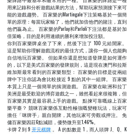
樂牌路中最基本和最常用的一種。 百家樂的牌路是一種
用來記錄和分析遊戲結果的方法，幫助玩家預測接下來可
能的遊戲趨勢。 百家樂的Martingale下注策略基於一個簡
單的原理：每當玩家輸了，他們就加倍他們的賭注，直到
他們贏為止。 百家樂的Parlay和Parloli下注法都是基於加
倍策略，目的是利用連續的勝利來增加投注額。
你到百家樂牌桌坐了下來，然後下注了 100 元給閒家。
這是幫助你理解遊戲流程的最佳方式，讓你一個人也能夠
自信地玩百家樂。 但如果你還是想知道發牌是如何運作
的，以下是美式百家樂的發牌規則，這是現在澳門和拉斯
維加斯最常看到的百家樂類型： 百家樂的目標是從兩組
牌中下注你認為會比較接近 9 點的其中一組牌。 百家樂
本質上只是一個簡單的揣測遊戲。 百家樂在歐洲和拉丁
美洲是最受歡迎的博弈遊戲之一，雖然看起來很複雜，但
百家樂其實是最容易上手的遊戲。 點揀可靠嘅線上百家
樂平臺？ 競咪百家樂係互動性極強嘅變種玩法，玩家可
擔任「咪牌手」親自開牌，其他玩家可旁觀或押注。 免
傭百家樂因莊6點減賠，優勢微升至1.46%。
卡牌 2 到 9
开元棋牌
。 A 的點數是 1，而人頭牌 J、Q、K