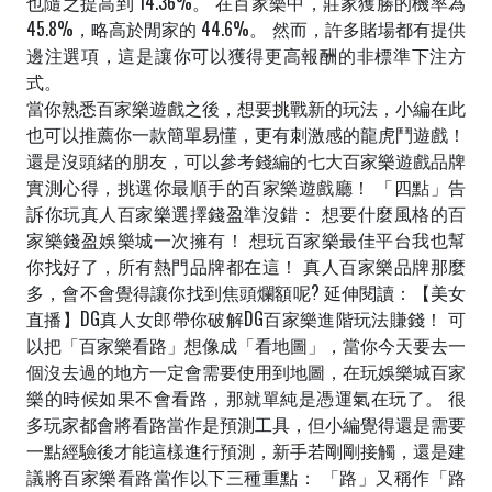
也隨之提高到 14.36%。 在百家樂中，莊家獲勝的機率為
45.8%，略高於閒家的 44.6%。 然而，許多賭場都有提供
邊注選項，這是讓你可以獲得更高報酬的非標準下注方
式。
當你熟悉百家樂遊戲之後，想要挑戰新的玩法，小編在此
也可以推薦你一款簡單易懂，更有刺激感的龍虎鬥遊戲！
還是沒頭緒的朋友，可以參考錢編的七大百家樂遊戲品牌
實測心得，挑選你最順手的百家樂遊戲廳！ 「四點」告
訴你玩真人百家樂選擇錢盈準沒錯： 想要什麼風格的百
家樂錢盈娛樂城一次擁有！ 想玩百家樂最佳平台我也幫
你找好了，所有熱門品牌都在這！ 真人百家樂品牌那麼
多，會不會覺得讓你找到焦頭爛額呢? 延伸閱讀：【美女
直播】DG真人女郎帶你破解DG百家樂進階玩法賺錢！ 可
以把「百家樂看路」想像成「看地圖」，當你今天要去一
個沒去過的地方一定會需要使用到地圖，在玩娛樂城百家
樂的時候如果不會看路，那就單純是憑運氣在玩了。 很
多玩家都會將看路當作是預測工具，但小編覺得還是需要
一點經驗後才能這樣進行預測，新手若剛剛接觸，還是建
議將百家樂看路當作以下三種重點： 「路」又稱作「路