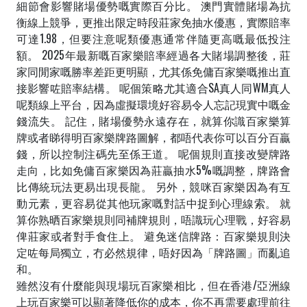
細節會影響賭場優勢嘅實際百分比。 澳門實體賭場為抗
衡線上競爭，更推出限定時段莊家免抽水優惠，實際賠率
可達1.98，但要注意呢類優惠通常伴隨更高嘅最低投注
額。 2025年最新嘅百家樂賠率經過各大賭場調整後，莊
家同閒家嘅勝率差距更明顯，尤其係免傭百家樂嘅推出直
接影響咗賠率結構。 呢個策略尤其適合SA真人同WM真人
呢類線上平台，因為虛擬環境好容易令人忘記現實中嘅金
錢流失。 記住，賭場優勢永遠存在，就算你識百家樂算
牌或者睇得明百家樂牌路圖解，都唔代表你可以百分百贏
錢，所以控制注碼先至係王道。 呢個規則直接改變牌路
走向，比如免傭百家樂因為莊贏抽水5%嘅調整，牌路會
比傳統玩法更易出現長龍。 另外，競咪百家樂因為有互
動元素，更容易從其他玩家嘅對話中捉到心理線索。 就
算你熟晒百家樂規則同補牌規則，唔識玩心理戰，好容易
俾莊家或者對手食住上。 避免迷信牌路：百家樂規則決
定咗每局獨立，冇必然規律，唔好因為「牌路圖」而亂追
和。
雖然沒有什麼能與現場玩百家樂相比，但在香港/亞洲線
上玩百家樂可以顯著降低你的成本，你不再需要處理前往