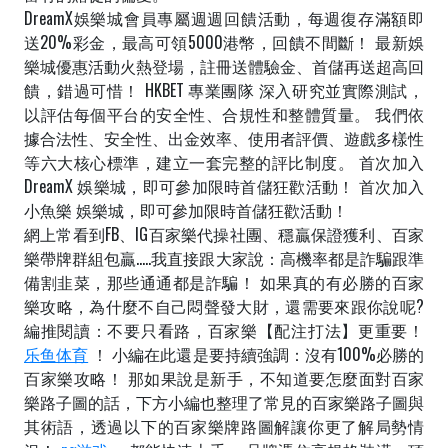
DreamX娛樂城會員專屬週週回饋活動，每週復存滿額即
送20%彩金，最高可領5000港幣，回饋不間斷！ 最新娛
樂城優惠活動火熱登場，註冊送體驗金、首儲再送超高回
饋，錯過可惜！ HKBET 專業團隊 深入研究並實際測試，
以評估每個平台的安全性、合規性和整體質量。 我們依
據合法性、安全性、出金效率、使用者評價、遊戲多樣性
等六大核心標準，建立一套完整的評比制度。 首次加入
DreamX 娛樂城，即可參加限時首儲狂歡活動！ 首次加入
小魚樂 娛樂城，即可參加限時首儲狂歡活動！
網上常看到FB、IG百家樂代操社團、穩贏保證獲利、百家
樂帶牌群組包贏…..我直接跟大家說：高機率都是詐騙跟準
備割韭菜，那些通通都是詐騙！ 如果真的有必勝的百家
樂攻略，為什麼不自己悶聲發大財，還需要來跟你說呢?
編推閱讀：不要只看路，百家樂【配注打法】更重要！
乐鱼体育
！ 小編在此還是要持續強調：沒有100%必勝的
百家樂攻略！ 那如果說是新手，不知道要怎麼面對百家
樂路子圖的話，下方小編也整理了常見的百家樂路子圖與
其術語，透過以下的百家樂牌路圖解讓你更了解局勢情